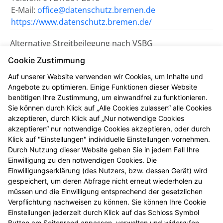
E-Mail:
office@datenschutz.bremen.de
https://www.datenschutz.bremen.de/
Alternative Streitbeilegung nach VSBG
Wir sind bemüht, eventuelle
Cookie Zustimmung
Meinungsverschiedenheiten aus unserem Vertrag
Auf unserer Website verwenden wir Cookies, um Inhalte und
einvernehmlich beizulegen. Uns erreichen Sie dazu
Angebote zu optimieren. Einige Funktionen dieser Website
auch per E-Mail unter
dorfapo67454@gmx.de
.
benötigen Ihre Zustimmung, um einwandfrei zu funktionieren.
Sie können durch Klick auf „Alle Cookies zulassen“ alle Cookies
Wir nehmen nicht an einem
akzeptieren, durch Klick auf „Nur notwendige Cookies
Streitbeilegungsverfahren vor einer
akzeptieren“ nur notwendige Cookies akzeptieren, oder durch
Verbraucherschlichtungsstelle teil.
Klick auf "Einstellungen" individuelle Einstellungen vornehmen.
Durch Nutzung dieser Website geben Sie in jedem Fall Ihre
Einwilligung zu den notwendigen Cookies. Die
Zuständig ist die Universalschlichtungsstelle des
Einwilligungserklärung (des Nutzers, bzw. dessen Gerät) wird
Zentrums für Schlichtung e.V., Straßburger Straße 8,
gespeichert, um deren Abfrage nicht erneut wiederholen zu
77694 Kehl am Rhein (
https://www.verbraucher-
müssen und die Einwilligung entsprechend der gesetzlichen
schlichter.de
).
Verpflichtung nachweisen zu können. Sie können Ihre Cookie
Einstellungen jederzeit durch Klick auf das Schloss Symbol
Button am Seitenrand anpassen, verwalten und widerrufen.